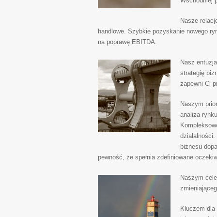
Wschodniej p
Nasze relacj
handlowe. Szybkie pozyskanie nowego rynk
na poprawę EBITDA.
Nasz entuzja
strategię bi
zapewni Ci p
Naszym prior
analiza rynk
Kompleksowe 
działalności
biznesu dopa
pewność, że spełnia zdefiniowane oczekiw
Naszym cele
zmieniająceg
Kluczem dla 