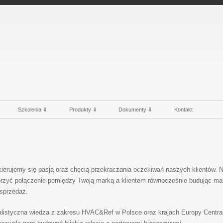
Szkolenia ⇓
Produkty ⇓
Dokumenty ⇓
Kontakt
erujemy się pasją oraz chęcią przekraczania oczekiwań naszych klientów. 
zyć połączenie pomiędzy Twoją marką a klientem równocześnie budując mar
sprzedaż.
listyczna wiedza z zakresu HVAC&Ref w Polsce oraz krajach Europy Central