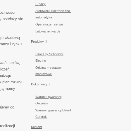
F-gazy
Sterowniki elektroniczne i
ożliwości
automatyka
 przełoży się
Operatorzy i serwis
Lutowanie twarde
uje właściwą
Produkty ⇓
ranży i rynku
Eliwell by Schneider
Electric
wań i celów,
Original – zestawy
łożeń.
montazowe
rodzaju
y plan rozwoju
Dokumenty ⇓
acją mamy
Warunki gwarancji
Originals
ujemy do
Warunki gwarancji Eliwell
Controls
ealizacji
Kontakt