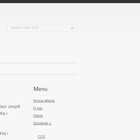
Strona główna
Nasz zespół
O nas
kę i
Oferta
Szkolenia ⇓
nej i
CO2