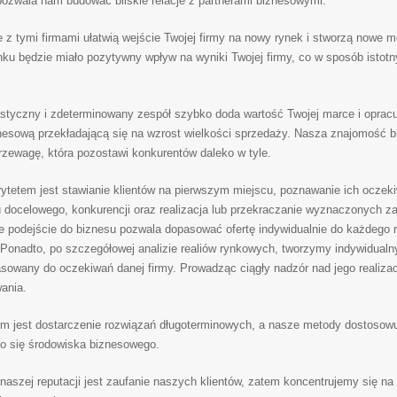
ozwala nam budować bliskie relacje z partnerami biznesowymi.
e z tymi firmami ułatwią wejście Twojej firmy na nowy rynek i stworzą nowe m
u będzie miało pozytywny wpływ na wyniki Twojej firmy, co w sposób istotny
styczny i zdeterminowany zespół szybko doda wartość Twojej marce i oprac
znesową przekładającą się na wzrost wielkości sprzedaży. Nasza znajomość b
rzewagę, która pozostawi konkurentów daleko w tyle.
ytetem jest stawianie klientów na pierwszym miejscu, poznawanie ich oczeki
u docelowego, konkurencji oraz realizacja lub przekraczanie wyznaczonych za
podejście do biznesu pozwala dopasować ofertę indywidualnie do każdego 
. Ponadto, po szczegółowej analizie realiów rynkowych, tworzymy indywidualn
sowany do oczekiwań danej firmy. Prowadząc ciągły nadzór nad jego realiz
ania.
m jest dostarczenie rozwiązań długoterminowych, a nasze metody dostosow
o się środowiska biznesowego.
naszej reputacji jest zaufanie naszych klientów, zatem koncentrujemy się na r