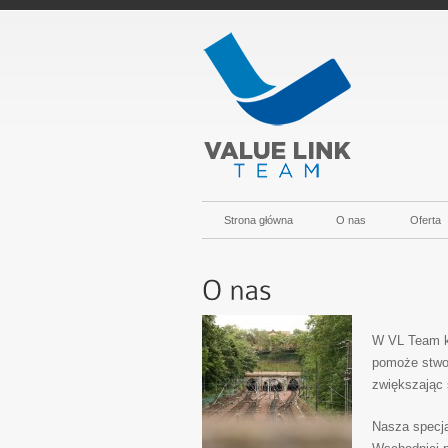
Strona główna
O nas
Oferta
W VL Team ki
pomoże stwor
zwiększając 
Nasza specja